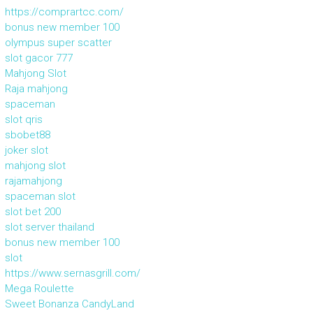
https://comprartcc.com/
bonus new member 100
olympus super scatter
slot gacor 777
Mahjong Slot
Raja mahjong
spaceman
slot qris
sbobet88
joker slot
mahjong slot
rajamahjong
spaceman slot
slot bet 200
slot server thailand
bonus new member 100
slot
https://www.sernasgrill.com/
Mega Roulette
Sweet Bonanza CandyLand