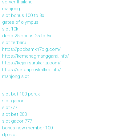
server thailand
mahjong
slot bonus 100 to 3x
gates of olympus
slot 10k
depo 25 bonus 25 to 5x
slot terbaru
https://ppdbsmkn7plg.com/
https://kemenagmanggarai.info/
https://kejari-surakarta.com/
https://setdaprovkaltim.info/
mahjong slot
slot bet 100 perak
slot gacor
slot777
slot bet 200
slot gacor 777
bonus new member 100
rtp slot