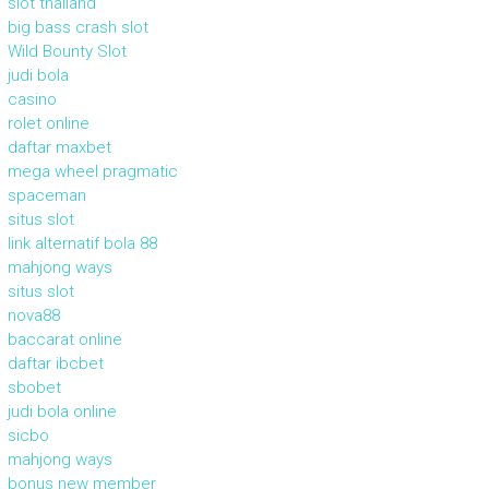
slot thailand
big bass crash slot
Wild Bounty Slot
judi bola
casino
rolet online
daftar maxbet
mega wheel pragmatic
spaceman
situs slot
link alternatif bola 88
mahjong ways
situs slot
nova88
baccarat online
daftar ibcbet
sbobet
judi bola online
sicbo
mahjong ways
bonus new member