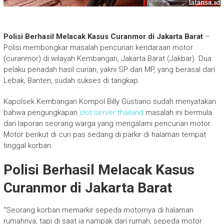
Polisi Berhasil Melacak Kasus Curanmor di Jakarta Barat
–
Polisi membongkar masalah pencurian kendaraan motor
(curanmor) di wilayah Kembangan, Jakarta Barat (Jakbar). Dua
pelaku penadah hasil curian, yakni SP dan MP, yang berasal dari
Lebak, Banten, sudah sukses di tangkap.
Kapolsek Kembangan Kompol Billy Gustiano sudah menyatakan
bahwa pengungkapan
slot server thailand
masalah ini bermula
dari laporan seorang warga yang mengalami pencurian motor.
Motor berikut di curi pas sedang di parkir di halaman tempat
tinggal korban.
Polisi Berhasil Melacak Kasus
Curanmor di Jakarta Barat
“Seorang korban memarkir sepeda motornya di halaman
rumahnya, tapi di saat ia nampak dari rumah, sepeda motor