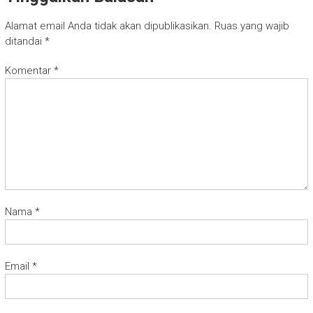
Alamat email Anda tidak akan dipublikasikan.
Ruas yang wajib
ditandai
*
Komentar
*
Nama
*
Email
*