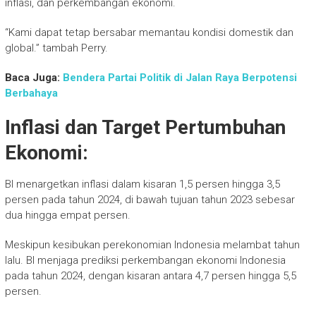
inflasi, dan perkembangan ekonomi.
“Kami dapat tetap bersabar memantau kondisi domestik dan
global.” tambah Perry.
Baca Juga:
Bendera Partai Politik di Jalan Raya Berpotensi
Berbahaya
Inflasi dan Target Pertumbuhan
Ekonomi:
BI menargetkan inflasi dalam kisaran 1,5 persen hingga 3,5
persen pada tahun 2024, di bawah tujuan tahun 2023 sebesar
dua hingga empat persen.
Meskipun kesibukan perekonomian Indonesia melambat tahun
lalu. BI menjaga prediksi perkembangan ekonomi Indonesia
pada tahun 2024, dengan kisaran antara 4,7 persen hingga 5,5
persen.