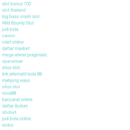
slot bonus 100
slot thailand
big bass crash slot
Wild Bounty Slot
judi bola
casino
rolet online
daftar maxbet
mega wheel pragmatic
spaceman
situs slot
link alternatif bola 88
mahjong ways
situs slot
nova88
baccarat online
daftar ibcbet
sbobet
judi bola online
sicbo