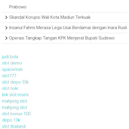
Prabowo
Skandal Korupsi Wali Kota Madiun Terkuak
Insanul Fahmi Merasa Lega Usai Berdamai dengan Inara Rusli
Operasi Tangkap Tangan KPK Menjerat Bupati Sudewo
judi bola
slot demo
spaceman
slot777
slot depo 10k
slot hoki
link slot resmi
mahjong slot
mahjong slot
slot bonus 100
depo 10k
slot thailand