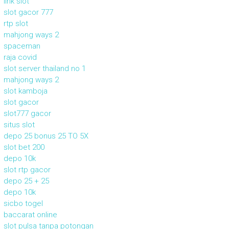
link slot
slot gacor 777
rtp slot
mahjong ways 2
spaceman
raja covid
slot server thailand no 1
mahjong ways 2
slot kamboja
slot gacor
slot777 gacor
situs slot
depo 25 bonus 25 TO 5X
slot bet 200
depo 10k
slot rtp gacor
depo 25 + 25
depo 10k
sicbo togel
baccarat online
slot pulsa tanpa potongan