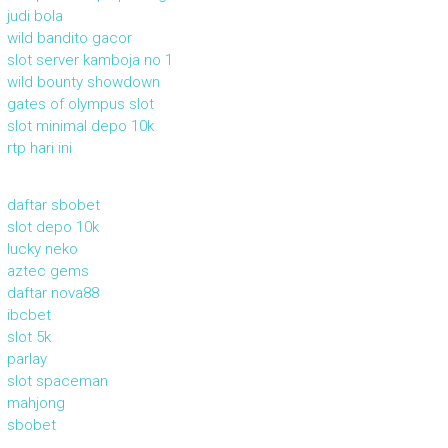
judi bola
wild bandito gacor
slot server kamboja no 1
wild bounty showdown
gates of olympus slot
slot minimal depo 10k
rtp hari ini
daftar sbobet
slot depo 10k
lucky neko
aztec gems
daftar nova88
ibcbet
slot 5k
parlay
slot spaceman
mahjong
sbobet