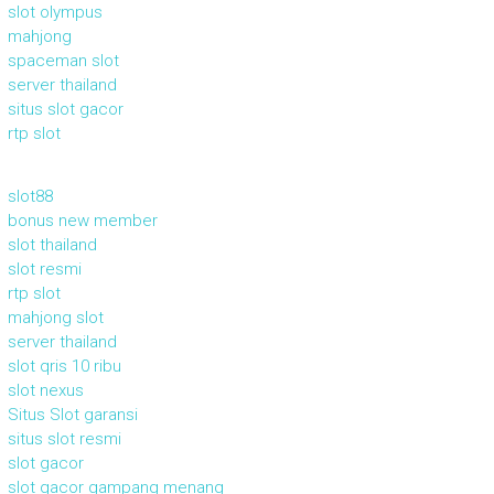
slot olympus
mahjong
spaceman slot
server thailand
situs slot gacor
rtp slot
slot88
bonus new member
slot thailand
slot resmi
rtp slot
mahjong slot
server thailand
slot qris 10 ribu
slot nexus
Situs Slot garansi
situs slot resmi
slot gacor
slot gacor gampang menang