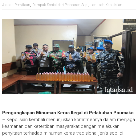
,
,
n
Alasan Penyitaan
Dampak Sosial dari Peredaran Sopi
Langkah Kepolisian
t
Pengungkapan Minuman Keras Ilegal di Pelabuhan Poumako
– Kepolisian kembali menunjukkan komitmennya dalam menjaga
keamanan dan ketertiban masyarakat dengan melakukan
penyitaan terhadap minuman keras tradisional jenis sopi di