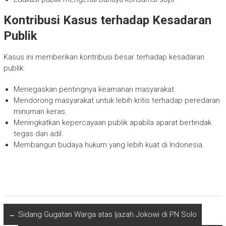
Kontribusi Kasus terhadap Kesadaran
Publik
Kasus ini memberikan kontribusi besar terhadap kesadaran
publik:
Menegaskan pentingnya keamanan masyarakat.
Mendorong masyarakat untuk lebih kritis terhadap peredaran
minuman keras.
Meningkatkan kepercayaan publik apabila aparat bertindak
tegas dan adil.
Membangun budaya hukum yang lebih kuat di Indonesia.
←
Sidang Gugatan Warga atas Ijazah Jokowi di PN Solo