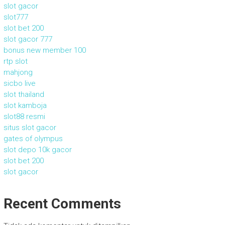
slot gacor
slot777
slot bet 200
slot gacor 777
bonus new member 100
rtp slot
mahjong
sicbo live
slot thailand
slot kamboja
slot88 resmi
situs slot gacor
gates of olympus
slot depo 10k gacor
slot bet 200
slot gacor
Recent Comments