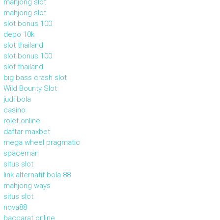
mahjong slot
mahjong slot
slot bonus 100
depo 10k
slot thailand
slot bonus 100
slot thailand
big bass crash slot
Wild Bounty Slot
judi bola
casino
rolet online
daftar maxbet
mega wheel pragmatic
spaceman
situs slot
link alternatif bola 88
mahjong ways
situs slot
nova88
baccarat online