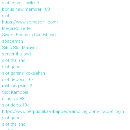
slot server thailand
bonus new member 100
slot
https://www.sernasgrill.com/
Mega Roulette
Sweet Bonanza CandyLand
spaceman
Situs Slot Malaysia
server thailand
slot thailand
slot gacor
slot garansi kekalahan
slot deposit 10k
mahjong wins 3
Slot Kamboja
situs slot88
slot depo 10k
https://www.perpustakaanbappedalampung.com/
ibcbet login
slot gacor
slot thailand