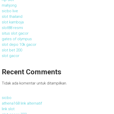
mahjong
sicbo live
slot thailand
slot kamboja
slot88 resmi
situs slot gacor
gates of olympus
slot depo 10k gacor
slot bet 200
slot gacor
Recent Comments
Tidak ada komentar untuk ditampilkan.
sicbo
athena168 link alternatif
link slot