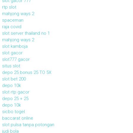
slot gacor 777
rtp slot
mahjong ways 2
spaceman
raja covid
slot server thailand no 1
mahjong ways 2
slot kamboja
slot gacor
slot777 gacor
situs slot
depo 25 bonus 25 TO 5X
slot bet 200
depo 10k
slot rtp gacor
depo 25 + 25
depo 10k
sicbo togel
baccarat online
slot pulsa tanpa potongan
judi bola