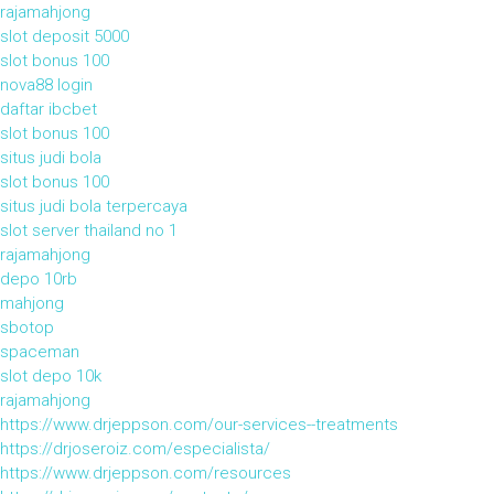
rajamahjong
slot deposit 5000
slot bonus 100
nova88 login
daftar ibcbet
slot bonus 100
situs judi bola
slot bonus 100
situs judi bola terpercaya
slot server thailand no 1
rajamahjong
depo 10rb
mahjong
sbotop
spaceman
slot depo 10k
rajamahjong
https://www.drjeppson.com/our-services--treatments
https://drjoseroiz.com/especialista/
https://www.drjeppson.com/resources