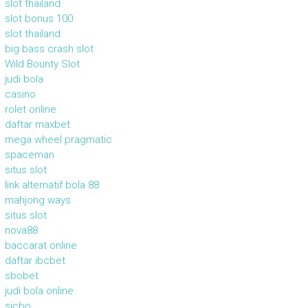
slot thailand
slot bonus 100
slot thailand
big bass crash slot
Wild Bounty Slot
judi bola
casino
rolet online
daftar maxbet
mega wheel pragmatic
spaceman
situs slot
link alternatif bola 88
mahjong ways
situs slot
nova88
baccarat online
daftar ibcbet
sbobet
judi bola online
sicbo