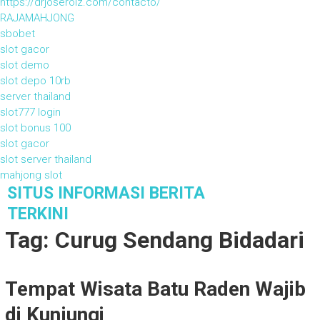
https://drjoseroiz.com/contacto/
RAJAMAHJONG
sbobet
slot gacor
slot demo
slot depo 10rb
server thailand
slot777 login
slot bonus 100
slot gacor
slot server thailand
mahjong slot
S
SITUS INFORMASI BERITA
k
TERKINI
i
Tag: Curug Sendang Bidadari
p
t
o
Tempat Wisata Batu Raden Wajib
c
o
di Kunjungi
n