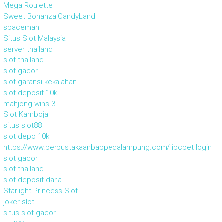
Mega Roulette
Sweet Bonanza CandyLand
spaceman
Situs Slot Malaysia
server thailand
slot thailand
slot gacor
slot garansi kekalahan
slot deposit 10k
mahjong wins 3
Slot Kamboja
situs slot88
slot depo 10k
https://www.perpustakaanbappedalampung.com/
ibcbet login
slot gacor
slot thailand
slot deposit dana
Starlight Princess Slot
joker slot
situs slot gacor