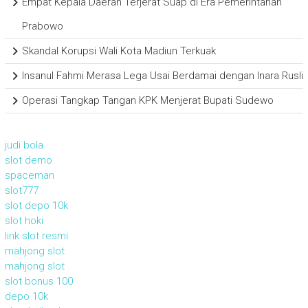
Empat Kepala Daerah Terjerat Suap di Era Pemerintahan
Prabowo
Skandal Korupsi Wali Kota Madiun Terkuak
Insanul Fahmi Merasa Lega Usai Berdamai dengan Inara Rusli
Operasi Tangkap Tangan KPK Menjerat Bupati Sudewo
judi bola
slot demo
spaceman
slot777
slot depo 10k
slot hoki
link slot resmi
mahjong slot
mahjong slot
slot bonus 100
depo 10k