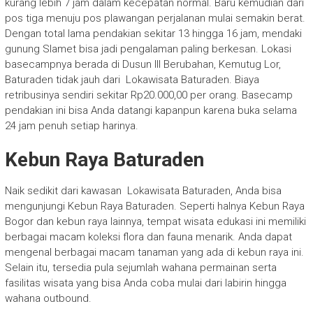
kurang lebih 7 jam dalam kecepatan normal. Baru kemudian dari
pos tiga menuju pos plawangan perjalanan mulai semakin berat.
Dengan total lama pendakian sekitar 13 hingga 16 jam, mendaki
gunung Slamet bisa jadi pengalaman paling berkesan. Lokasi
basecampnya berada di Dusun III Berubahan, Kemutug Lor,
Baturaden tidak jauh dari
Lokawisata Baturaden
. Biaya
retribusinya sendiri sekitar Rp20.000,00 per orang. Basecamp
pendakian ini bisa Anda datangi kapanpun karena buka selama
24 jam penuh setiap harinya.
Kebun Raya Baturaden
Naik sedikit dari kawasan
Lokawisata Baturaden
, Anda bisa
mengunjungi Kebun Raya Baturaden. Seperti halnya Kebun Raya
Bogor dan kebun raya lainnya, tempat wisata edukasi ini memiliki
berbagai macam koleksi flora dan fauna menarik. Anda dapat
mengenal berbagai macam tanaman yang ada di kebun raya ini.
Selain itu, tersedia pula sejumlah wahana permainan serta
fasilitas wisata yang bisa Anda coba mulai dari labirin hingga
wahana outbound.