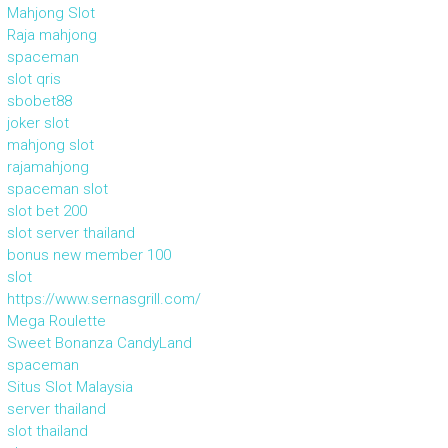
Mahjong Slot
Raja mahjong
spaceman
slot qris
sbobet88
joker slot
mahjong slot
rajamahjong
spaceman slot
slot bet 200
slot server thailand
bonus new member 100
slot
https://www.sernasgrill.com/
Mega Roulette
Sweet Bonanza CandyLand
spaceman
Situs Slot Malaysia
server thailand
slot thailand