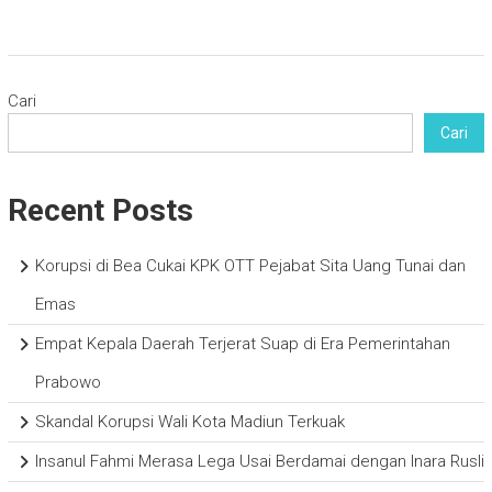
Cari
Cari
Recent Posts
Korupsi di Bea Cukai KPK OTT Pejabat Sita Uang Tunai dan
Emas
Empat Kepala Daerah Terjerat Suap di Era Pemerintahan
Prabowo
Skandal Korupsi Wali Kota Madiun Terkuak
Insanul Fahmi Merasa Lega Usai Berdamai dengan Inara Rusli