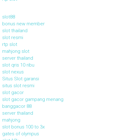
slot88
bonus new member
slot thailand
slot resmi
rtp slot
mahjong slot
server thailand
slot qris 10 ribu
slot nexus
Situs Slot garansi
situs slot resmi
slot gacor
slot gacor gampang menang
banggacor 88
server thailand
mahjong
slot bonus 100 to 3x
gates of olympus