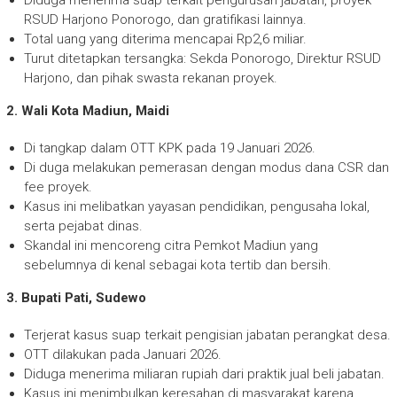
Diduga menerima suap terkait pengurusan jabatan, proyek
RSUD Harjono Ponorogo, dan gratifikasi lainnya.
Total uang yang diterima mencapai Rp2,6 miliar.
Turut ditetapkan tersangka: Sekda Ponorogo, Direktur RSUD
Harjono, dan pihak swasta rekanan proyek.
2. Wali Kota Madiun, Maidi
Di tangkap dalam OTT KPK pada 19 Januari 2026.
Di duga melakukan pemerasan dengan modus dana CSR dan
fee proyek.
Kasus ini melibatkan yayasan pendidikan, pengusaha lokal,
serta pejabat dinas.
Skandal ini mencoreng citra Pemkot Madiun yang
sebelumnya di kenal sebagai kota tertib dan bersih.
3. Bupati Pati, Sudewo
Terjerat kasus suap terkait pengisian jabatan perangkat desa.
OTT dilakukan pada Januari 2026.
Diduga menerima miliaran rupiah dari praktik jual beli jabatan.
Kasus ini menimbulkan keresahan di masyarakat karena