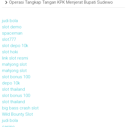
Operasi Tangkap Tangan KPK Menjerat Bupati Sudewo
judi bola
slot demo
spaceman
slot777
slot depo 10k
slot hoki
link slot resmi
mahjong slot
mahjong slot
slot bonus 100
depo 10k
slot thailand
slot bonus 100
slot thailand
big bass crash slot
Wild Bounty Slot
judi bola
casino