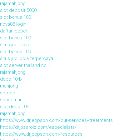
rajamahjong
slot deposit 5000
slot bonus 100
nova88 login
daftar ibcbet
slot bonus 100
situs judi bola
slot bonus 100
situs judi bola terpercaya
slot server thailand no 1
rajamahjong
depo 10rb
mahjong
sbotop
spaceman
slot depo 10k
rajamahjong
https://www.drjeppson.com/our-services--treatments
https://drjoseroiz.com/especialista/
https://www.drjeppson.com/resources