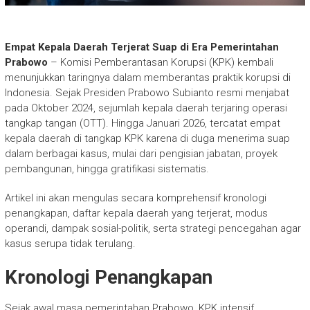
Empat Kepala Daerah Terjerat Suap di Era Pemerintahan
Prabowo
– Komisi Pemberantasan Korupsi (KPK) kembali
menunjukkan taringnya dalam memberantas praktik korupsi di
Indonesia. Sejak Presiden Prabowo Subianto resmi menjabat
pada Oktober 2024, sejumlah kepala daerah terjaring operasi
tangkap tangan (OTT). Hingga Januari 2026, tercatat empat
kepala daerah di tangkap KPK karena di duga menerima suap
dalam berbagai kasus, mulai dari pengisian jabatan, proyek
pembangunan, hingga gratifikasi sistematis.
Artikel ini akan mengulas secara komprehensif kronologi
penangkapan, daftar kepala daerah yang terjerat, modus
operandi, dampak sosial-politik, serta strategi pencegahan agar
kasus serupa tidak terulang.
Kronologi Penangkapan
Sejak awal masa pemerintahan Prabowo, KPK intensif