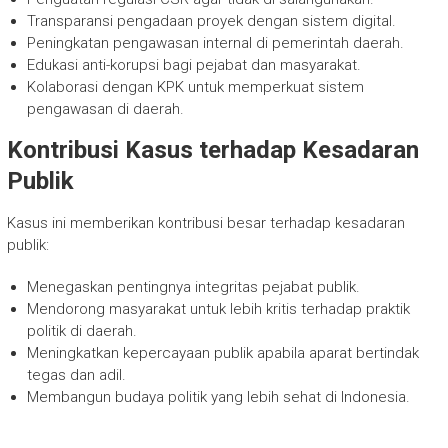
Transparansi pengadaan proyek dengan sistem digital.
Peningkatan pengawasan internal di pemerintah daerah.
Edukasi anti-korupsi bagi pejabat dan masyarakat.
Kolaborasi dengan KPK untuk memperkuat sistem
pengawasan di daerah.
Kontribusi Kasus terhadap Kesadaran
Publik
Kasus ini memberikan kontribusi besar terhadap kesadaran
publik:
Menegaskan pentingnya integritas pejabat publik.
Mendorong masyarakat untuk lebih kritis terhadap praktik
politik di daerah.
Meningkatkan kepercayaan publik apabila aparat bertindak
tegas dan adil.
Membangun budaya politik yang lebih sehat di Indonesia.