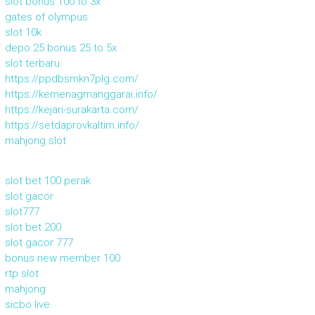
slot bonus 100 to 3x
gates of olympus
slot 10k
depo 25 bonus 25 to 5x
slot terbaru
https://ppdbsmkn7plg.com/
https://kemenagmanggarai.info/
https://kejari-surakarta.com/
https://setdaprovkaltim.info/
mahjong slot
slot bet 100 perak
slot gacor
slot777
slot bet 200
slot gacor 777
bonus new member 100
rtp slot
mahjong
sicbo live