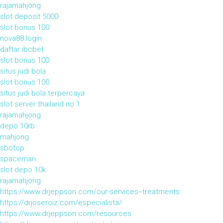
rajamahjong
slot deposit 5000
slot bonus 100
nova88 login
daftar ibcbet
slot bonus 100
situs judi bola
slot bonus 100
situs judi bola terpercaya
slot server thailand no 1
rajamahjong
depo 10rb
mahjong
sbotop
spaceman
slot depo 10k
rajamahjong
https://www.drjeppson.com/our-services--treatments
https://drjoseroiz.com/especialista/
https://www.drjeppson.com/resources