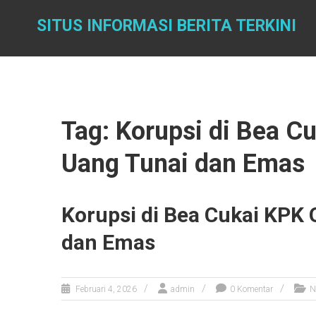
Skip
to
SITUS INFORMASI BERITA TERKINI
content
Tag: Korupsi di Bea C
Uang Tunai dan Emas
Korupsi di Bea Cukai KPK 
dan Emas
Februari 4, 2026
admin
0 Komentar
N