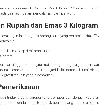
iamankan dan dibawa ke Gedung Merah Putih KPK untuk menjalani
h pastinya masih dalam pendalaman oleh penyidik.
ran Rupiah dan Emas 3 Kilogram
i adalah jumlah dan jenis barang bukti yang berhasil disita. KPK
mencakup:
n nilai mencapai miliaran rupiah.
kilogram.
puluhan hingga ratusan juta rupiah, tergantung harga pasar saat
ena biasanya emas tidak menjadi bukti transaksi tunai biasa,
 gratifikasi lain yang disamarkan.
Pemeriksaan
aan tindak pidana korupsi yang berhubungan dengan kegiatan
dalam tahap pendalaman, termasuk apakah uang tunai dan emas