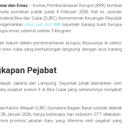
unai dan Emas
– Komisi Pemberantasan Korupsi (KPK) kembali
ta perhatian publik pada 4 Februari 2026. Kali ini, operasi
 Jenderal Bea dan Cukai (DJBC), Kementerian Keuangan Republik
 mengamankan
situs judi slot 888
sejumlah barang bukti berupa
erupa emas seberat sekitar 3 kilogram.
an hukum dalam pemberantasan korupsi, khususnya di sektor
an bea cukai yang berhubungan langsung dengan arus barang
gkapan Pejabat
 wilayah Jakarta dan Lampung. Sejumlah pihak diamankan oleh
satu pejabat eselon II di Bea Cukai yang sebelumnya menjabat
ala Kantor Wilayah DJBC Sumatera Bagian Barat setelah dilantik
8 Januari 2026, hanya beberapa hari sebelum OTT dilakukan.
rena promosi jabatan baru yang diterima oleh pejabat yang