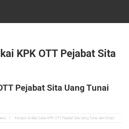
ukai KPK OTT Pejabat Sita
OTT Pejabat Sita Uang Tunai
ews
Korupsi di Bea Cukai KPK OTT Pejabat Sita Uang Tunai dan Emas