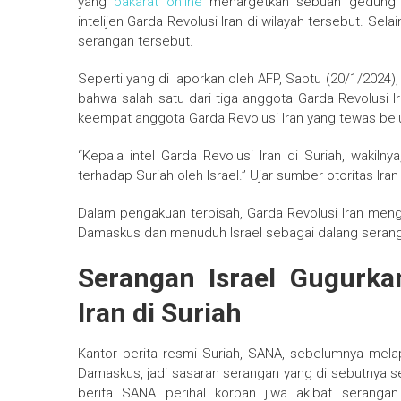
yang
bakarat online
menargetkan sebuah gedung d
intelijen Garda Revolusi Iran di wilayah tersebut. Sela
serangan tersebut.
Seperti yang di laporkan oleh AFP, Sabtu (20/1/2024)
bahwa salah satu dari tiga anggota Garda Revolusi Ira
keempat anggota Garda Revolusi Iran yang tewas bel
“Kepala intel Garda Revolusi Iran di Suriah, wakiln
terhadap Suriah oleh Israel.” Ujar sumber otoritas Iran
Dalam pengakuan terpisah, Garda Revolusi Iran me
Damaskus dan menuduh Israel sebagai dalang serang
Serangan Israel Gugurka
Iran di Suriah
Kantor berita resmi Suriah, SANA, sebelumnya mel
Damaskus, jadi sasaran serangan yang di sebutnya seba
berita SANA perihal korban jiwa akibat seranga