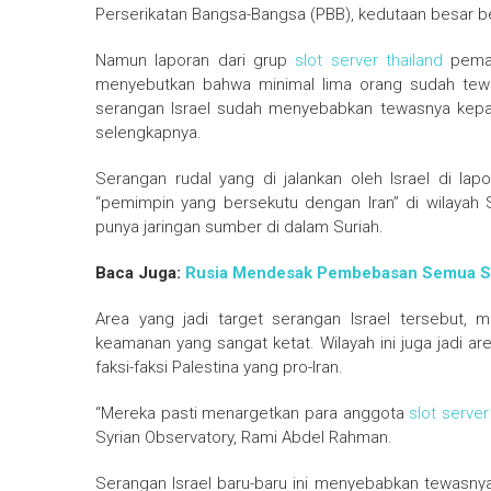
Perserikatan Bangsa-Bangsa (PBB), kedutaan besar b
Namun laporan dari grup
slot server thailand
pemant
menyebutkan bahwa minimal lima orang sudah tewas
serangan Israel sudah menyebabkan tewasnya kepala i
selengkapnya.
Serangan rudal yang di jalankan oleh Israel di la
“pemimpin yang bersekutu dengan Iran” di wilayah Su
punya jaringan sumber di dalam Suriah.
Baca Juga:
Rusia Mendesak Pembebasan Semua S
Area yang jadi target serangan Israel tersebut, 
keamanan yang sangat ketat. Wilayah ini juga jadi ar
faksi-faksi Palestina yang pro-Iran.
“Mereka pasti menargetkan para anggota
slot server
Syrian Observatory, Rami Abdel Rahman.
Serangan Israel baru-baru ini menyebabkan tewasnya ke