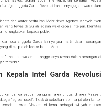
i Damaskus, Suriah, sudah menyebabkan kematian kepala
in itu, tiga anggota Garda Revolusi Iran lainnya juga tewas dalam
, berita dari kantor berita Iran, Mehr News Agency. Menyebutkan
n yang tewas di Suriah adalah wakil kepala intelijen. Identitas
um di ungkapkan kepada publik.
ya, dan dua anggota Garda lainnya jadi martir dalam serangan
 yang di kutip oleh kantor berita Mehr.
ngonfirmasi bahwa empat anggotanya tewas dalam serangan di
an tersebut.
n Kepala Intel Garda Revolusi
aporkan bahwa sebuah bangunan area tinggal di area Mazzeh,
gai “agresi Israel”. Tidak di sebutkan lebih lanjut oleh kantor
n tersebut. Area Mazzeh di kenal sebagai wilayah markas