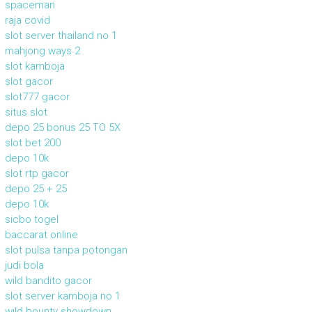
spaceman
raja covid
slot server thailand no 1
mahjong ways 2
slot kamboja
slot gacor
slot777 gacor
situs slot
depo 25 bonus 25 TO 5X
slot bet 200
depo 10k
slot rtp gacor
depo 25 + 25
depo 10k
sicbo togel
baccarat online
slot pulsa tanpa potongan
judi bola
wild bandito gacor
slot server kamboja no 1
wild bounty showdown