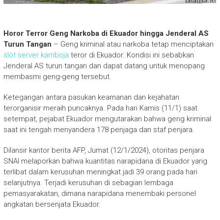
Horor Terror Geng Narkoba di Ekuador hingga Jenderal AS
Turun Tangan
– Geng kriminal atau narkoba tetap menciptakan
slot server kamboja
teror di Ekuador. Kondisi ini sebabkan
Jenderal AS turun tangan dan dapat datang untuk menopang
membasmi geng-geng tersebut.
Ketegangan antara pasukan keamanan dan kejahatan
terorganisir meraih puncaknya. Pada hari Kamis (11/1) saat
setempat, pejabat Ekuador mengutarakan bahwa geng kriminal
saat ini tengah menyandera 178 penjaga dan staf penjara.
Dilansir kantor berita AFP, Jumat (12/1/2024), otoritas penjara
SNAI melaporkan bahwa kuantitas narapidana di Ekuador yang
terlibat dalam kerusuhan meningkat jadi 39 orang pada hari
selanjutnya. Terjadi kerusuhan di sebagian lembaga
pemasyarakatan, dimana narapidana menembaki personel
angkatan bersenjata Ekuador.