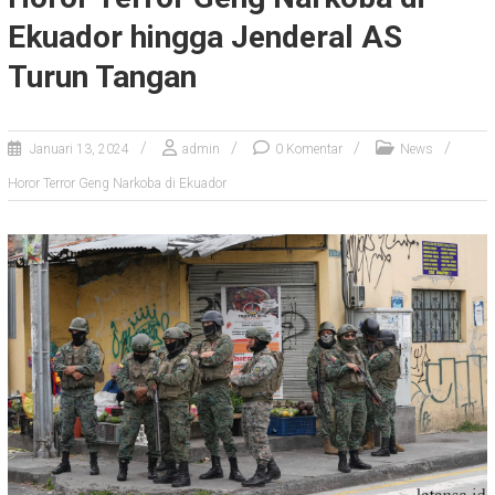
t
Ekuador hingga Jenderal AS
e
n
Turun Tangan
t
Januari 13, 2024
admin
0 Komentar
News
Horor Terror Geng Narkoba di Ekuador