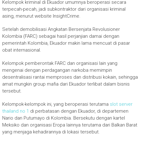
Kelompok kriminal di Ekuador umumnya beroperasi secara
terpecah-pecah, jadi subkontraktor dari organisasi kriminal
asing, menurut website InsightCrime.
Setelah demobilisasi Angkatan Bersenjata Revolusioner
Kolombia (FARC) sebagai hasil perjanjian damai dengan
pemerintah Kolombia, Ekuador makin lama mencuat di pasar
obat internasional.
Kelompok pemberontak FARC dan organisasi lain yang
mengenai dengan perdagangan narkoba memimpin
desentralisasi rantai memproses dan distribusi kokain, sehingga
amat mungkin group mafia dari Ekuador terlibat dalam bisnis
tersebut.
Kelompok-kelompok ini, yang beroperasi terutama
slot server
thailand no 1
di perbatasan dengan Ekuador, di departemen
Nario dan Putumayo di Kolombia. Bersekutu dengan kartel
Meksiko dan organisasi Eropa lainnya terutama dari Balkan Barat
yang menjaga kehadirannya di lokasi tersebut.