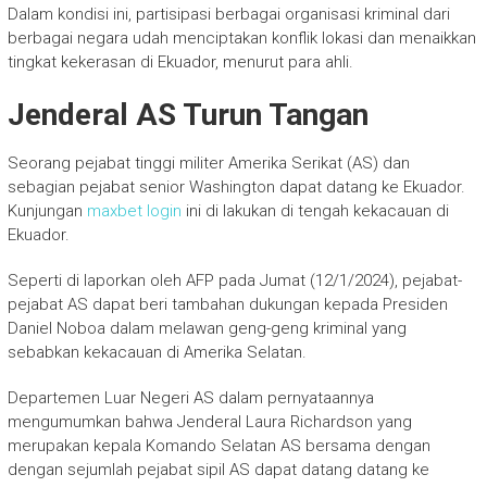
Dalam kondisi ini, partisipasi berbagai organisasi kriminal dari
berbagai negara udah menciptakan konflik lokasi dan menaikkan
tingkat kekerasan di Ekuador, menurut para ahli.
Jenderal AS Turun Tangan
Seorang pejabat tinggi militer Amerika Serikat (AS) dan
sebagian pejabat senior Washington dapat datang ke Ekuador.
Kunjungan
maxbet login
ini di lakukan di tengah kekacauan di
Ekuador.
Seperti di laporkan oleh AFP pada Jumat (12/1/2024), pejabat-
pejabat AS dapat beri tambahan dukungan kepada Presiden
Daniel Noboa dalam melawan geng-geng kriminal yang
sebabkan kekacauan di Amerika Selatan.
Departemen Luar Negeri AS dalam pernyataannya
mengumumkan bahwa Jenderal Laura Richardson yang
merupakan kepala Komando Selatan AS bersama dengan
dengan sejumlah pejabat sipil AS dapat datang datang ke