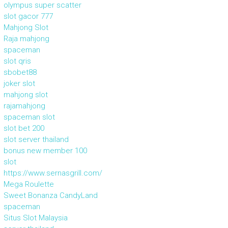
olympus super scatter
slot gacor 777
Mahjong Slot
Raja mahjong
spaceman
slot qris
sbobet88
joker slot
mahjong slot
rajamahjong
spaceman slot
slot bet 200
slot server thailand
bonus new member 100
slot
https://www.sernasgrill.com/
Mega Roulette
Sweet Bonanza CandyLand
spaceman
Situs Slot Malaysia