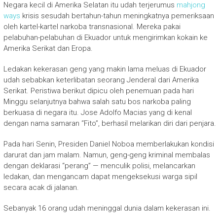
Negara kecil di Amerika Selatan itu udah terjerumus
mahjong
ways
krisis sesudah bertahun-tahun meningkatnya pemeriksaan
oleh kartel-kartel narkoba transnasional. Mereka pakai
pelabuhan-pelabuhan di Ekuador untuk mengirimkan kokain ke
Amerika Serikat dan Eropa.
Ledakan kekerasan geng yang makin lama meluas di Ekuador
udah sebabkan keterlibatan seorang Jenderal dari Amerika
Serikat. Peristiwa berikut dipicu oleh penemuan pada hari
Minggu selanjutnya bahwa salah satu bos narkoba paling
berkuasa di negara itu. Jose Adolfo Macias yang di kenal
dengan nama samaran “Fito”, berhasil melarikan diri dari penjara.
Pada hari Senin, Presiden Daniel Noboa memberlakukan kondisi
darurat dan jam malam. Namun, geng-geng kriminal membalas
dengan deklarasi “perang” — menculik polisi, melancarkan
ledakan, dan mengancam dapat mengeksekusi warga sipil
secara acak di jalanan.
Sebanyak 16 orang udah meninggal dunia dalam kekerasan ini.