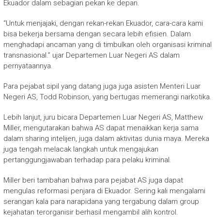
Ekuador dalam sebagian pekan ke depan.
“Untuk menjajaki, dengan rekan-rekan Ekuador, cara-cara kami
bisa bekerja bersama dengan secara lebih efisien. Dalam
menghadapi ancaman yang di timbulkan oleh organisasi kriminal
transnasional.” ujar Departemen Luar Negeri AS dalam
pernyataannya.
Para pejabat sipil yang datang juga juga asisten Menteri Luar
Negeri AS, Todd Robinson, yang bertugas memerangi narkotika.
Lebih lanjut, juru bicara Departemen Luar Negeri AS, Matthew
Miller, mengutarakan bahwa AS dapat menaikkan kerja sama
dalam sharing intelijen, juga dalam aktivitas dunia maya. Mereka
juga tengah melacak langkah untuk mengajukan
pertanggungjawaban terhadap para pelaku kriminal.
Miller beri tambahan bahwa para pejabat AS juga dapat
mengulas reformasi penjara di Ekuador. Sering kali mengalami
serangan kala para narapidana yang tergabung dalam group
kejahatan terorganisir berhasil mengambil alih kontrol.