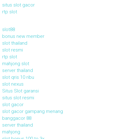
situs slot gacor
rtp slot
slot88
bonus new member
slot thailand
slot resmi
rtp slot
mahjong slot
server thailand
slot qris 10 ribu
slot nexus
Situs Slot garansi
situs slot resmi
slot gacor
slot gacor gampang menang
banggacor 88
server thailand
mahjong
slot bonus 100 to 3x