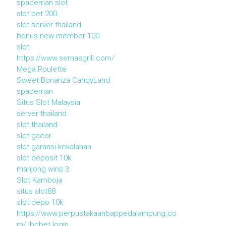
spaceman slot
slot bet 200
slot server thailand
bonus new member 100
slot
https://www.sernasgrill.com/
Mega Roulette
Sweet Bonanza CandyLand
spaceman
Situs Slot Malaysia
server thailand
slot thailand
slot gacor
slot garansi kekalahan
slot deposit 10k
mahjong wins 3
Slot Kamboja
situs slot88
slot depo 10k
https://www.perpustakaanbappedalampung.co
m/
ibcbet login