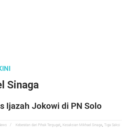
KINI
l Sinaga
 Ijazah Jokowi di PN Solo
,
,
News
Keberatan dari Pihak Tergugat
Kesaksian Mikhael Sinaga
Tiga Saksi