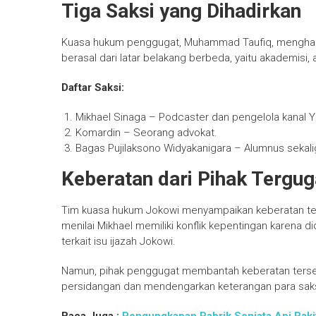
Tiga Saksi yang Dihadirkan
Kuasa hukum penggugat, Muhammad Taufiq, menghadirk
berasal dari latar belakang berbeda, yaitu akademisi, 
Daftar Saksi:
Mikhael Sinaga – Podcaster dan pengelola kanal 
Komardin – Seorang advokat.
Bagas Pujilaksono Widyakanigara – Alumnus sekal
Keberatan dari Pihak Tergug
Tim kuasa hukum Jokowi menyampaikan keberatan ter
menilai Mikhael memiliki konflik kepentingan karena d
terkait isu ijazah Jokowi.
Namun, pihak penggugat membantah keberatan terseb
persidangan dan mendengarkan keterangan para saks