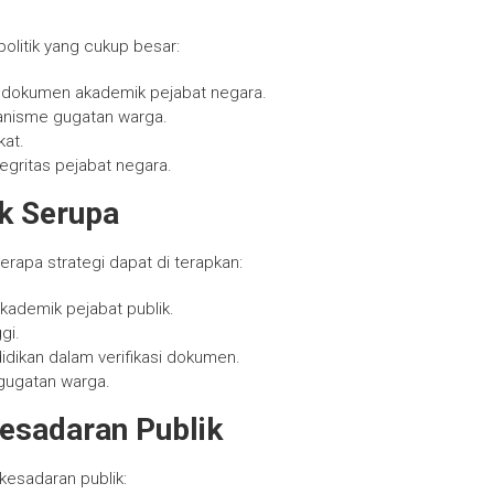
olitik yang cukup besar:
 dokumen akademik pejabat negara.
anisme gugatan warga.
kat.
egritas pejabat negara.
k Serupa
apa strategi dapat di terapkan:
kademik pejabat publik.
gi.
dikan dalam verifikasi dokumen.
gugatan warga.
Kesadaran Publik
kesadaran publik: