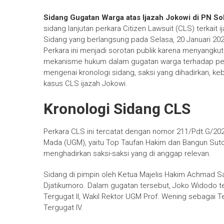
Sidang Gugatan Warga atas Ijazah Jokowi di PN So
sidang lanjutan perkara Citizen Lawsuit (CLS) terkait
Sidang yang berlangsung pada Selasa, 20 Januari 2026
Perkara ini menjadi sorotan publik karena menyangk
mekanisme hukum dalam gugatan warga terhadap pejab
mengenai kronologi sidang, saksi yang dihadirkan, kebe
kasus CLS ijazah Jokowi.
Kronologi Sidang CLS
Perkara CLS ini tercatat dengan nomor 211/Pdt.G/202
Mada (UGM), yaitu Top Taufan Hakim dan Bangun Sut
menghadirkan saksi-saksi yang di anggap relevan.
Sidang di pimpin oleh Ketua Majelis Hakim Achmad Sa
Djatikumoro. Dalam gugatan tersebut, Joko Widodo te
Tergugat II, Wakil Rektor UGM Prof. Wening sebagai Ter
Tergugat IV.