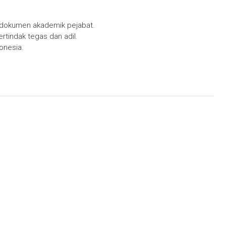
p dokumen akademik pejabat.
rtindak tegas dan adil.
onesia.