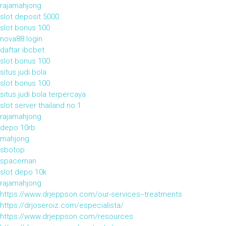
rajamahjong
slot deposit 5000
slot bonus 100
nova88 login
daftar ibcbet
slot bonus 100
situs judi bola
slot bonus 100
situs judi bola terpercaya
slot server thailand no 1
rajamahjong
depo 10rb
mahjong
sbotop
spaceman
slot depo 10k
rajamahjong
https://www.drjeppson.com/our-services--treatments
https://drjoseroiz.com/especialista/
https://www.drjeppson.com/resources