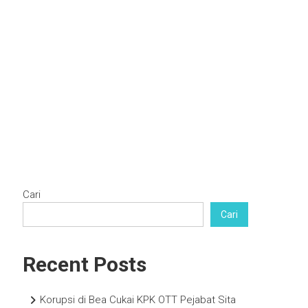
Cari
Cari
Recent Posts
Korupsi di Bea Cukai KPK OTT Pejabat Sita