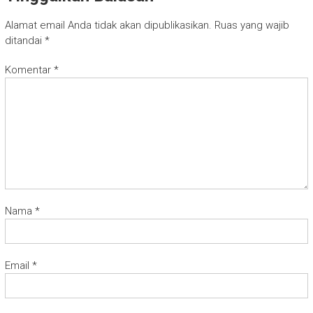
Alamat email Anda tidak akan dipublikasikan.
Ruas yang wajib
ditandai
*
Komentar
*
Nama
*
Email
*