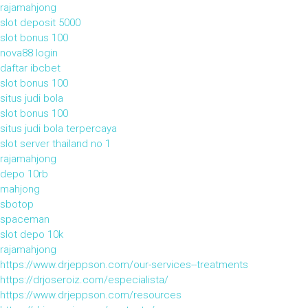
rajamahjong
slot deposit 5000
slot bonus 100
nova88 login
daftar ibcbet
slot bonus 100
situs judi bola
slot bonus 100
situs judi bola terpercaya
slot server thailand no 1
rajamahjong
depo 10rb
mahjong
sbotop
spaceman
slot depo 10k
rajamahjong
https://www.drjeppson.com/our-services--treatments
https://drjoseroiz.com/especialista/
https://www.drjeppson.com/resources