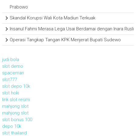
Prabowo
Skandal Korupsi Wali Kota Madiun Terkuak
Insanul Fahmi Merasa Lega Usai Berdamai dengan Inara Rusli
Operasi Tangkap Tangan KPK Menjerat Bupati Sudewo
judi bola
slot demo
spaceman
slot777
slot depo 10k
slot hoki
link slot resmi
mahjong slot
mahjong slot
slot bonus 100
depo 10k
slot thailand