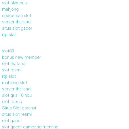
slot olympus
mahjong
spaceman slot
server thailand
situs slot gacor
rtp slot
slot88
bonus new member
slot thailand
slot resmi
rtp slot
mahjong slot
server thailand
slot qris 10 ribu
slot nexus
Situs Slot garansi
situs slot resmi
slot gacor
slot gacor gampang menang