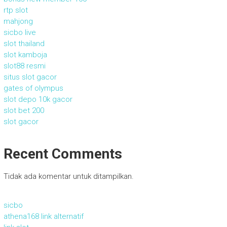
rtp slot
mahjong
sicbo live
slot thailand
slot kamboja
slot88 resmi
situs slot gacor
gates of olympus
slot depo 10k gacor
slot bet 200
slot gacor
Recent Comments
Tidak ada komentar untuk ditampilkan.
sicbo
athena168 link alternatif