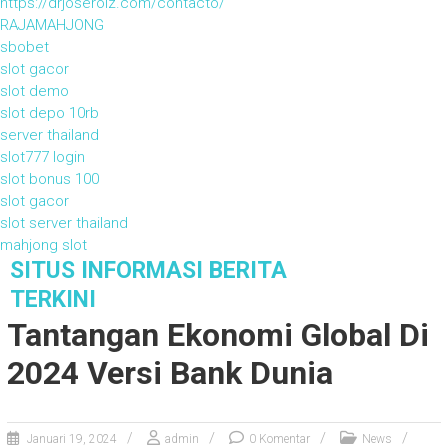
https://drjoseroiz.com/contacto/
RAJAMAHJONG
sbobet
slot gacor
slot demo
slot depo 10rb
server thailand
slot777 login
slot bonus 100
slot gacor
slot server thailand
mahjong slot
S
SITUS INFORMASI BERITA
k
TERKINI
i
Tantangan Ekonomi Global Di
p
t
2024 Versi Bank Dunia
o
c
o
Januari 19, 2024
admin
0 Komentar
News
n